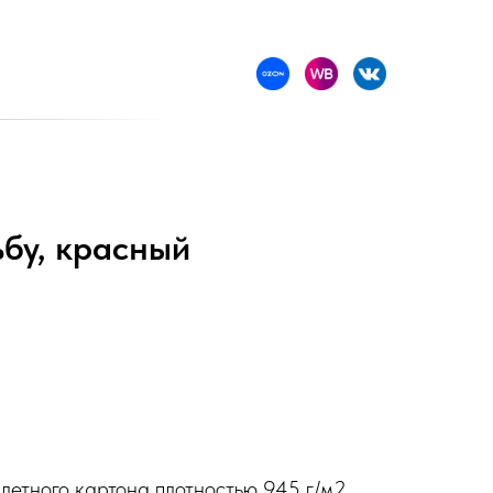
ьбу, красный
летного картона плотностью 945 г/м2,