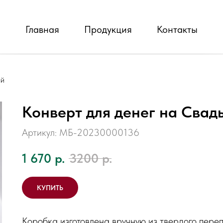
Главная
Продукция
Контакты
ый
Конверт для денег на Свад
Артикул: МБ-20230000136
1 670
р.
3200
р.
КУПИТЬ
Коробка изготовлена вручную из твердого переп